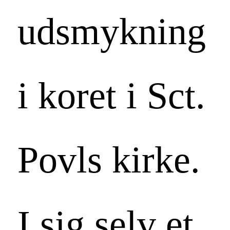
udsmykning
i koret i Sct.
Povls kirke.
I sig selv et