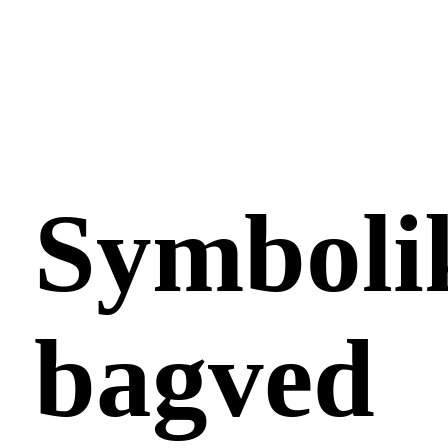
Symboli
bagved