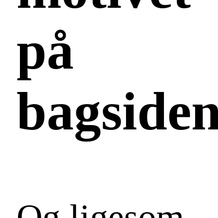
på
bagsiden
Og ligesom