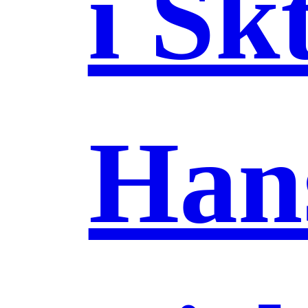
i Skt
Han