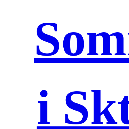
Som
i Skt