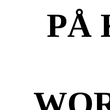
PÅ
WOR