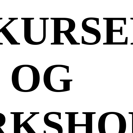
 KURS
OG
KSHO