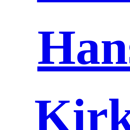
Han
Kirk