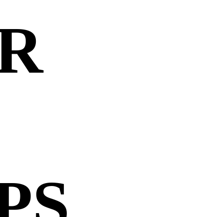
ER
PS