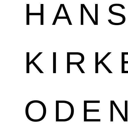
HAN
KIRK
ODE